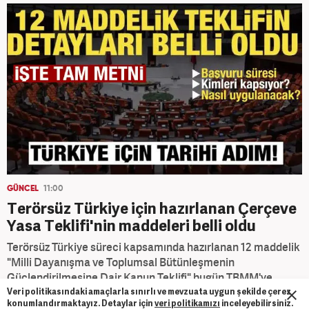
GÜNCEL
11:00
Terörsüz Türkiye için hazırlanan Çerçeve
Yasa Teklifi'nin maddeleri belli oldu
Terörsüz Türkiye süreci kapsamında hazırlanan 12 maddelik
"Milli Dayanışma ve Toplumsal Bütünleşmenin
Güçlendirilmesine Dair Kanun Teklifi" bugün TBMM'ye
sunulacak. Teklifin hafta sonuna kadar yasalaşması
Veri politikasındaki amaçlarla sınırlı ve mevzuata uygun şekilde çerez
konumlandırmaktayız. Detaylar için
veri politikamızı
inceleyebilirsiniz.
hedefleniyor.