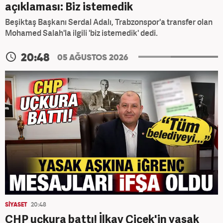
açıklaması: Biz istemedik
Beşiktaş Başkanı Serdal Adalı, Trabzonspor'a transfer olan
Mohamed Salah'la ilgili 'biz istemedik' dedi.
20:48
05 AĞUSTOS 2026
SİYASET
20:48
CHP uçkura battı! İlkay Çiçek'in yasak