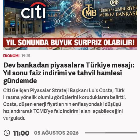
EKONOMİ
19:25
Dev bankadan piyasalara Türkiye mesajı:
Yıl sonu faiz indirimi ve tahvil hamlesi
gündemde
Citi Gelişen Piyasalar Strateji Başkanı Luis Costa, Türk
lirasına yönelik olumlu görüşlerini koruduklarını belirtti.
Costa, düşen enerji fiyatlarının enflasyondaki düşüşü
hızlandırarak TCMB'ye faiz indirimi alanı açabileceğini
vurguladı.
11:00
05 AĞUSTOS 2026