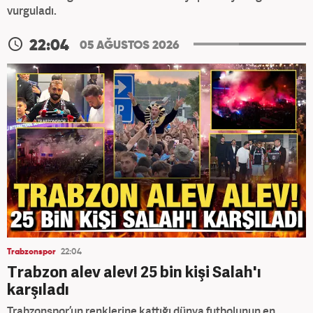
vurguladı.
22:04
05 AĞUSTOS 2026
Trabzonspor
22:04
Trabzon alev alev! 25 bin kişi Salah'ı
karşıladı
Trabzonspor’un renklerine kattığı dünya futbolunun en