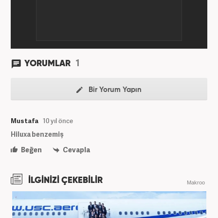
1
YORUMLAR
Bir Yorum Yapın
Mustafa
10 yıl önce
Hiluxa benzemiş
Beğen
Cevapla
İLGİNİZİ ÇEKEBİLİR
Makroo