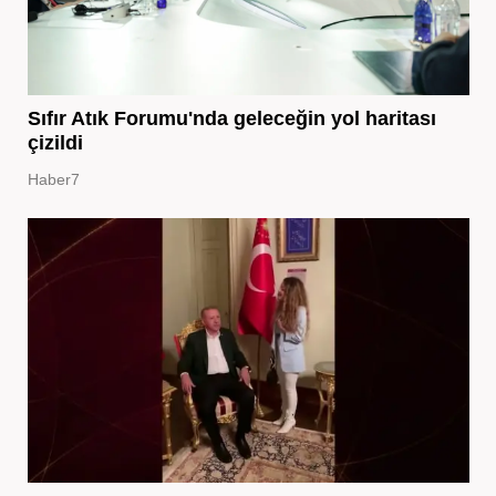
Sıfır Atık Forumu'nda geleceğin yol haritası
çizildi
Haber7