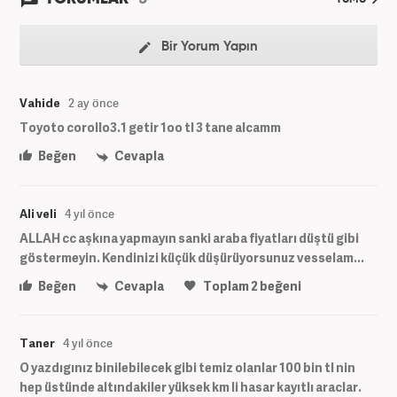
Bir Yorum Yapın
Vahide
2 ay önce
Toyoto corollo3.1 getir 1oo tl 3 tane alcamm
Beğen
Cevapla
Ali veli
4 yıl önce
ALLAH cc aşkına yapmayın sanki araba fiyatları düştü gibi
göstermeyin. Kendinizi küçük düşürüyorsunuz vesselam...
Beğen
Cevapla
Toplam
2
beğeni
Taner
4 yıl önce
O yazdıgınız binilebilecek gibi temiz olanlar 100 bin tl nin
hep üstünde altındakiler yüksek km li hasar kayıtlı araclar.