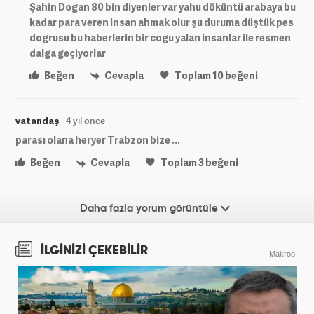
Şahin Dogan 80 bin diyenler var yahu döküntü arabaya bu
kadar para veren insan ahmak olur şu duruma düştük pes
dogrusu bu haberlerin bir cogu yalan insanlar ile resmen
dalga geçiyorlar
Beğen
Cevapla
Toplam
10
beğeni
vatandaş
4 yıl önce
parası olana heryer Trabzon bize ...
Beğen
Cevapla
Toplam
3
beğeni
Daha fazla yorum görüntüle
İLGİNİZİ ÇEKEBİLİR
Makroo