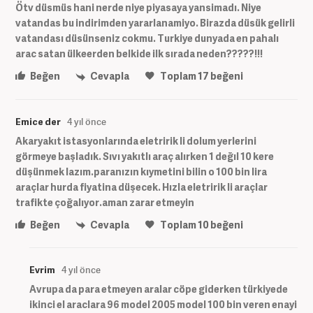
Ötv düsmüs hani nerde niye piyasaya yansimadı. Niye
vatandas bu indirimden yararlanamiyo. Birazda düsük gelirli
vatandası düsünseniz cokmu. Turkiye dunyada en pahalı
arac satan ülkeerden belkide ilk sırada neden?????!!!
Beğen
Cevapla
Toplam
17
beğeni
Emice der
4 yıl önce
Akaryakıt istasyonlarında eletririk li dolum yerlerini
görmeye başladık. Sıvı yakıtlı araç alırken 1 değıl 10 kere
düşünmek lazım.paranızın kıymetini bilin o 100 bin lira
araçlar hurda fiyatina düşecek. Hızla eletririk li araçlar
trafikte çoğalıyor.aman zarar etmeyin
Beğen
Cevapla
Toplam
10
beğeni
Evrim
4 yıl önce
Avrupa da para etmeyen aralar cöpe giderken türkiyede
ikinci el araclara 96 model 2005 model 100 bin veren enayi