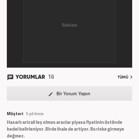
16
YORUMLAR
TÜMÜ
Bir Yorum Yapın
Müşteri
5 yıl önce
Hasarlı arizali leş olmus araclar piyasa fiyatinin üstünde
bedel belirleniyor. Birde ihale de artiyor. Bu riske girmeye
değmez.