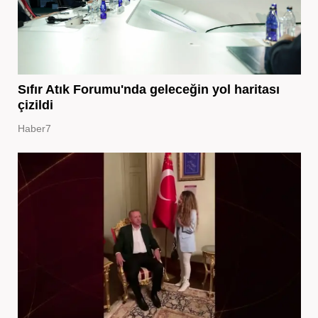
Sıfır Atık Forumu'nda geleceğin yol haritası
çizildi
Haber7