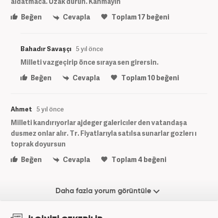
aldatmaca. Uzak durun. Kanmayın
Beğen
Cevapla
Toplam
17
beğeni
Bahadır Savaşçı
5 yıl önce
Milleti vazgeçirip önce sıraya sen girersin.
Beğen
Cevapla
Toplam
10
beğeni
Ahmet
5 yıl önce
Milleti kandırıyorlar ajdeger galericıler den vatandaşa
dusmez onlar alır. Tr. Fiyatlarıyla satılsa sunarlar gozlerı ı
toprak doyursun
Beğen
Cevapla
Toplam
4
beğeni
Daha fazla yorum görüntüle