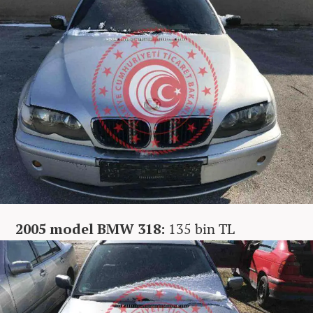
2005 model BMW 318:
135 bin TL