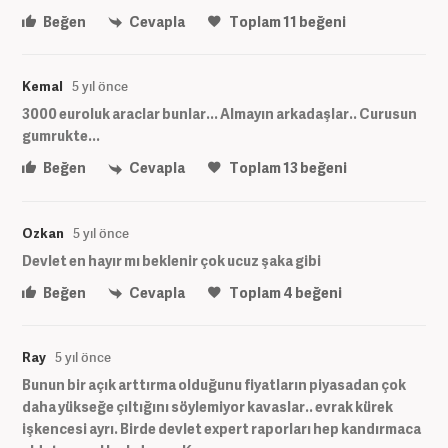
Beğen
Cevapla
Toplam
11
beğeni
Kemal
5 yıl önce
3000 euroluk araclar bunlar... Almayın arkadaşlar.. Curusun
gumrukte...
Beğen
Cevapla
Toplam
13
beğeni
Ozkan
5 yıl önce
Devlet en hayır mı beklenir çok ucuz şaka gibi
Beğen
Cevapla
Toplam
4
beğeni
Ray
5 yıl önce
Bunun bir açık arttırma olduğunu fiyatların piyasadan çok
daha yükseğe çıltığını söylemiyor kavaslar.. evrak kürek
işkencesi ayrı. Birde devlet expert raporları hep kandırmaca