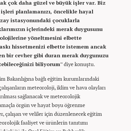
cak çok daha güzel ve büyük işler var. Biz
işleri planlamanızı, öncelikle hayal
uzay istasyonundaki çocuklarla
klarımızın içlerindeki merak duygusunu
olojilerine yöneltmesini elbette
baskı hissetmenizi elbette istemem ancak
yen bir cevher gibi duran merak duygunuzu
ebileceğinizi biliyorum''
diye konuştu.
im Bakanlığına bağlı eğitim kurumlarındaki
alışanların meteoroloji, iklim ve hava olayları
ırılması sağlanacak ve meteorolojik
Bu amaçla örgün ve hayat boyu öğrenme
r, çalışan ve veliler için düzenlenecek eğitim
eorolojik faaliyet ve ürünlerin tanıtımı