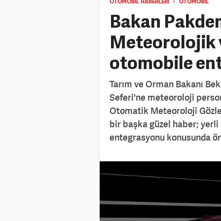
OTOMOBİL HABERLERİ
OTOMOBİL
Bakan Pakdemi
Meteorolojik v
otomobile ent
Tarım ve Orman Bakanı Bekir
Seferi'ne meteoroloji perso
Otomatik Meteoroloji Gözle
bir başka güzel haber; yerl
entegrasyonu konusunda öne