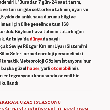
demirli, "Buradan 7 gün-24 saat tarım,
 ve turizm gibi sektörlere tahmin, uyarı ve
,5 yılda da anlık hava durumu bilgi ve
ulması için ülke genelinde tam 168
urduk. Böylece hava tahmin tutarlılığını
dık. Antalya’da
dünya
da sayılı
ak Seviye Rüzgar Kırılımı Uyarı Sistemi’ni
Bilim Seferi’ne meteoroloji personelimizi
 Otomatik Meteoroloji Gözlem İstasyonu’nun
r başka güzel
haber
; yerli
otomobil
imiz
in entegrasyonu konusunda önemli bir
 kullandı.
LARARASI UZAY İSTASYONU
CAĞI TELSİZ GÖRÜŞMESİ, ÜLKEMİZDEN