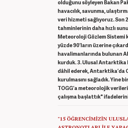
olduğunu söyleyen Bakan Pak
havacılık, savunma, ulaştırma
veri hizmeti sağlıyoruz. Son 2
tahminlerinin daha hızlı sun
Meteoroloji Gözlem Sistemi k
yüzde 90’ların üzerine çıkar
havalimanlarında bulunan Alç
kurduk. 3. Ulusal Antarktika 
dâhil ederek, Antarktika’da
kurulmasını sağladık. Yine bi
TOGG’a meteorolojik veriler
çalışma başlattık" ifadelerini
"15 ÖĞRENCİMİZİN ULUS
ASTRONOTLARI İLE YAPA