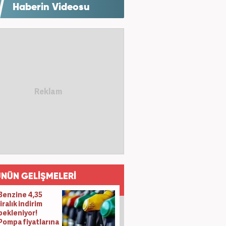
Haberin Videosu
NÜN GELİŞMELERİ
Benzine 4,35
liralık indirim
bekleniyor!
Pompa fiyatlarına