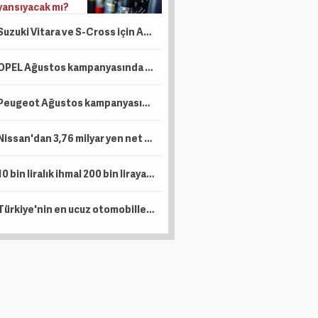
yansıyacak mı?
Suzuki Vitara ve S-Cross için Ağustos hamlesi: Sıfır faizli finansman ve takas desteği
OPEL Ağustos kampanyasında ticari araçlara sıfır faizli 1 Milyon TL kredi tanımladı
Peugeot Ağustos kampanyasında sıfır faiz ve 1 Milyon TL kredi dönemini başlattı
Nissan'dan 3,76 milyar yen net kar
10 bin liralık ihmal 200 bin liraya patlıyor: Uzun yola çıkacak sürücüler dikkat!
Türkiye'nin en ucuz otomobilleri belli oldu: Marka marka o liste...