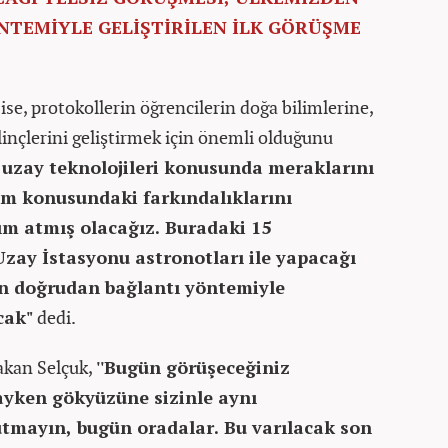
TEMİYLE GELİŞTİRİLEN İLK GÖRÜŞME
ise, protokollerin öğrencilerin doğa bilimlerine,
linçlerini geliştirmek için önemli olduğunu
 uzay teknolojileri konusunda meraklarını
lim konusundaki farkındalıklarını
ım atmış olacağız. Buradaki 15
Uzay İstasyonu astronotları ile yapacağı
en doğrudan bağlantı yöntemiyle
cak"
dedi.
akan Selçuk,
''Bugün görüşeceğiniz
dayken gökyüzüne sizinle aynı
utmayın, bugün oradalar. Bu varılacak son