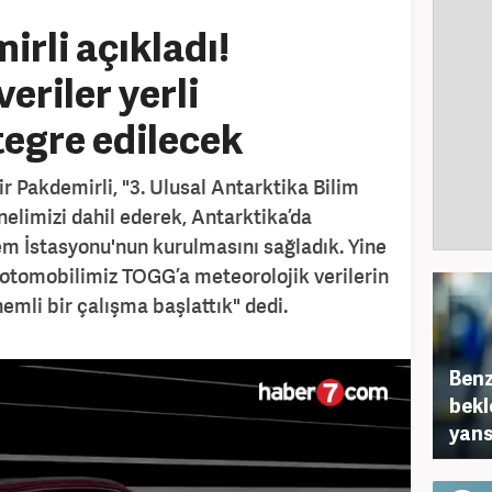
rli açıkladı!
eriler yerli
egre edilecek
 Pakdemirli, "3. Ulusal Antarktika Bilim
nelimizi dahil ederek, Antarktika’da
m İstasyonu'nun kurulmasını sağladık. Yine
i otomobilimiz TOGG’a meteorolojik verilerin
mli bir çalışma başlattık" dedi.
Benz
bekl
yans