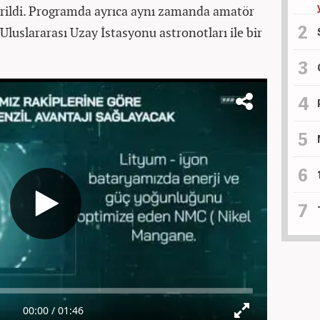
tirildi. Programda ayrıca aynı zamanda amatör
Uluslararası Uzay İstasyonu astronotları ile bir