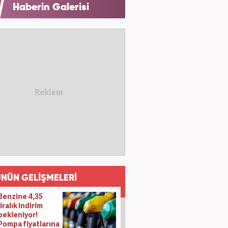
Haberin Galerisi
NÜN GELİŞMELERİ
Benzine 4,35
liralık indirim
bekleniyor!
Pompa fiyatlarına