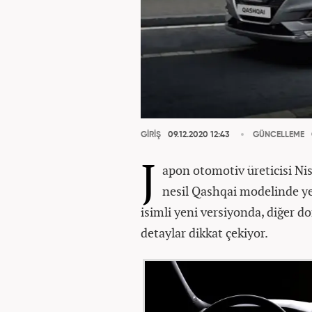
GİRİŞ
09.12.2020 12:43
GÜNCELLEME
J
apon otomotiv üreticisi Ni
nesil Qashqai modelinde ye
isimli yeni versiyonda, diğer d
detaylar dikkat çekiyor.