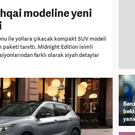
hqai modeline yeni
i
yonu ile yollara çıkacak kompakt SUV modeli
paketi tanıttı. Midnight Edition isimli
siyonlarından farklı olarak siyah detaylar
Benz
bekl
yans