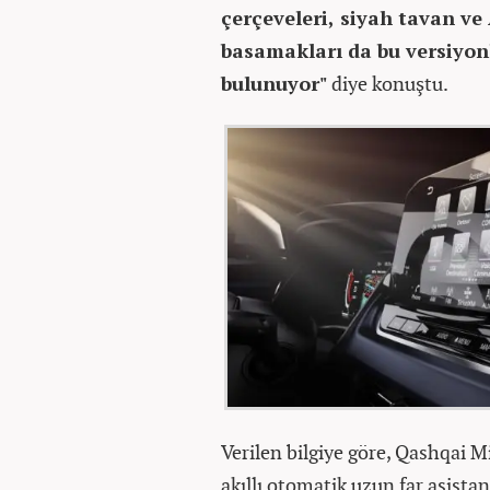
çerçeveleri, siyah tavan v
basamakları da bu versiyon
bulunuyor"
diye konuştu.
Verilen bilgiye göre, Qashqai M
akıllı otomatik uzun far asistan