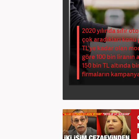
2020 yılında sıfır o
çok aradıkları konu 
TL'ye kadar olan mode
göre 100 bin liranın
150 bin TL altında bi
firmaların kampanyal