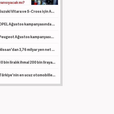
yansıyacak mı?
Suzuki Vitara ve S-Cross için Ağustos hamlesi: Sıfır faizli finansman ve takas desteği
OPEL Ağustos kampanyasında ticari araçlara sıfır faizli 1 Milyon TL kredi tanımladı
Peugeot Ağustos kampanyasında sıfır faiz ve 1 Milyon TL kredi dönemini başlattı
Nissan'dan 3,76 milyar yen net kar
10 bin liralık ihmal 200 bin liraya patlıyor: Uzun yola çıkacak sürücüler dikkat!
Türkiye'nin en ucuz otomobilleri belli oldu: Marka marka o liste...