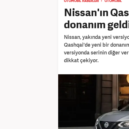
OTOMOBİL HABERLERİ
OTOMOBİL
Nissan'ın Qas
donanım geld
Nissan, yakında yeni versi
Qashqai'de yeni bir donanım 
versiyonda serinin diğer ver
dikkat çekiyor.