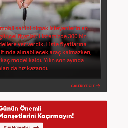
tomobil sahibi olmak isteyenlerin en
güncel fiyatlar. Listemizde 300 bin
llere yer verdik. Liste fiyatlarına
 altında alınabilecek araç kalmazken,
rkaç model kaldı. Yılın son ayında
arı da hız kazandı.
GALERİYE GİT