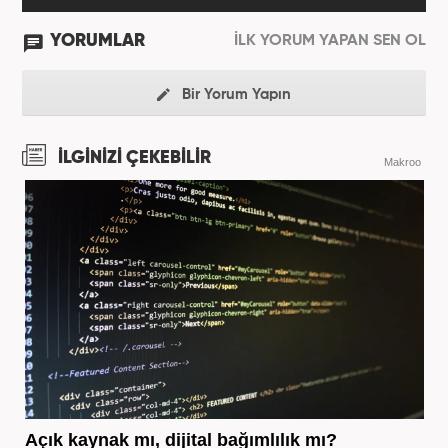
YORUMLAR
İLK YORUM YAPAN SEN OL
Bir Yorum Yapın
İLGİNİZİ ÇEKEBİLİR
Makroo
Açık kaynak mı, dijital bağımlılık mı?