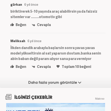
gürkan
6 yıl önce
biriktirerek 5-10 yaşında araç alabilirsin ya da faizsiz
sitemler var ........otomotiv gibi
Beğen
Cevapla
Meliksah
6 yıl önce
İlkden dandik arabayla başlarsin sonra yavas yavas
model yükseltirsin al sat yaparsın dostum.banka senin
abin baban değil paranı alıyor sana para vermiyor
Beğen
Cevapla
Toplam
10
beğeni
Daha fazla yorum görüntüle
İLGİNİZİ ÇEKEBİLİR
Makroo