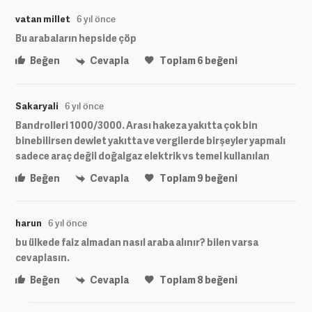
vatan millet
6 yıl önce
Bu arabaların hepside çöp
Beğen
Cevapla
Toplam
6
beğeni
Sakaryali
6 yıl önce
Bandrolleri 1000/3000. Arası hakeza yakıtta çok bin
binebilirsen dewlet yakıtta ve vergilerde birşeyler yapmalı
sadece araç değil doğalgaz elektrik vs temel kullanılan
Beğen
Cevapla
Toplam
9
beğeni
harun
6 yıl önce
bu ülkede faiz almadan nasıl araba alınır? bilen varsa
cevaplasın.
Beğen
Cevapla
Toplam
8
beğeni