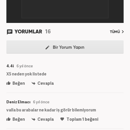
16
YORUMLAR
TÜMÜ
Bir Yorum Yapın
4.4i
6 yıl önce
X5 neden yok listede
Beğen
Cevapla
Deniz Elmacı
6 yıl önce
valla bu arabalar ne kadar iş görür bilemiyorum
Beğen
Cevapla
Toplam
1
beğeni