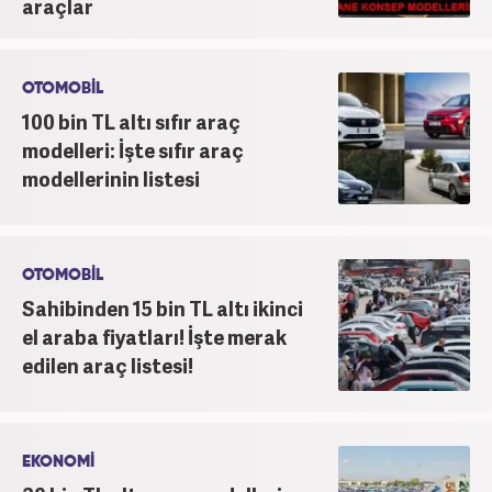
araçlar
OTOMOBİL
100 bin TL altı sıfır araç
modelleri: İşte sıfır araç
modellerinin listesi
OTOMOBİL
Sahibinden 15 bin TL altı ikinci
el araba fiyatları! İşte merak
edilen araç listesi!
EKONOMİ