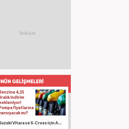
NÜN GELİŞMELERİ
Benzine 4,35
liralık indirim
bekleniyor!
Pompa fiyatlarına
yansıyacak mı?
Suzuki Vitara ve S-Cross için Ağustos hamlesi: Sıfır faizli finansman ve takas desteği