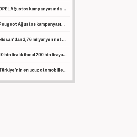
OPEL Ağustos kampanyasında ticari araçlara sıfır faizli 1 Milyon TL kredi tanımladı
Peugeot Ağustos kampanyasında sıfır faiz ve 1 Milyon TL kredi dönemini başlattı
Nissan'dan 3,76 milyar yen net kar
10 bin liralık ihmal 200 bin liraya patlıyor: Uzun yola çıkacak sürücüler dikkat!
Türkiye'nin en ucuz otomobilleri belli oldu: Marka marka o liste...