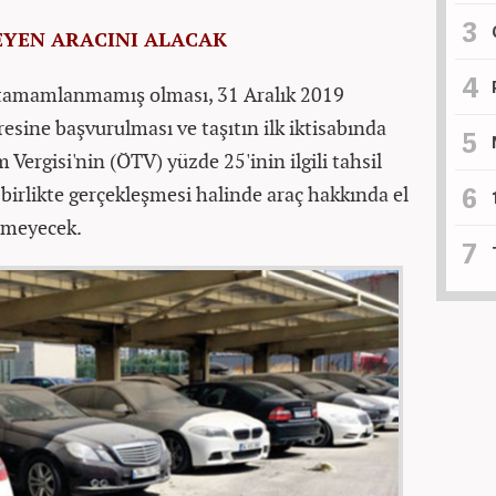
DEYEN ARACINI ALACAK
n tamamlanmamış olması, 31 Aralık 2019
resine başvurulması ve taşıtın ilk iktisabında
ergisi'nin (ÖTV) yüzde 25'inin ilgili tahsil
birlikte gerçekleşmesi halinde araç hakkında el
lmeyecek.