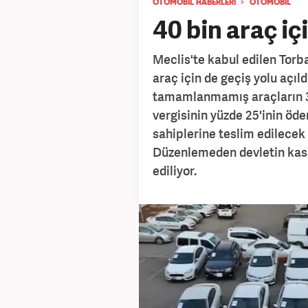
OTOMOBİL HABERLERİ
OTOMOBİL
40 bin araç iç
Meclis'te kabul edilen Torb
araç için de geçiş yolu açıl
tamamlanmamış araçların 31
vergisinin yüzde 25'inin öd
sahiplerine teslim edilecek 
Düzenlemeden devletin kasas
ediliyor.