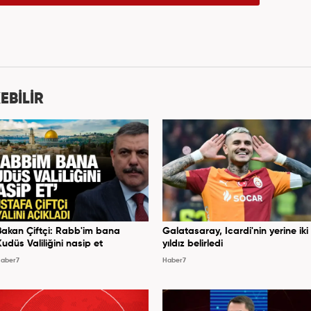
EBİLİR
Bakan Çiftçi: Rabb'im bana
Galatasaray, Icardi'nin yerine iki
Kudüs Valiliğini nasip et
yıldız belirledi
aber7
Haber7