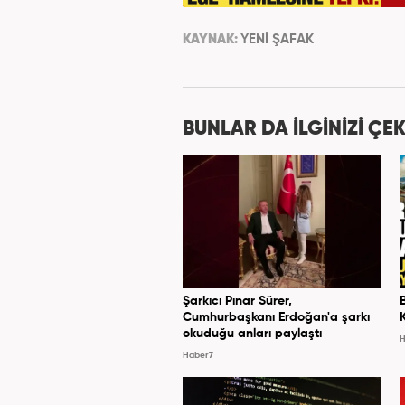
KAYNAK:
YENİ ŞAFAK
BUNLAR DA İLGİNİZİ ÇEK
Şarkıcı Pınar Sürer,
Cumhurbaşkanı Erdoğan'a şarkı
okuduğu anları paylaştı
H
Haber7