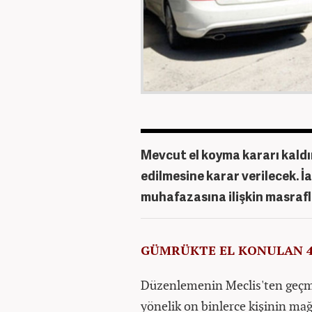
Mevcut el koyma kararı kaldır
edilmesine karar verilecek. İ
muhafazasına ilişkin masraf
GÜMRÜKTE EL KONULAN 4
Düzenlemenin Meclis'ten geçmes
yönelik on binlerce kişinin mağ