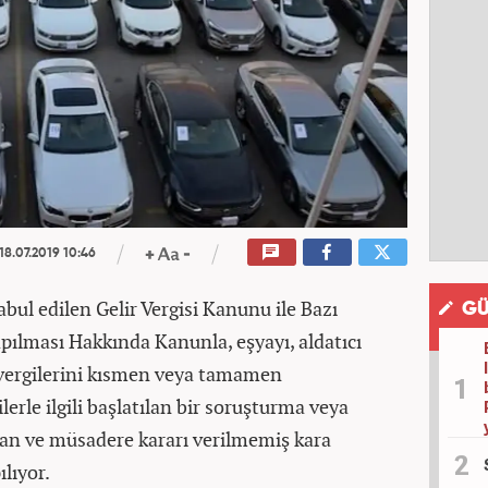
18.07.2019 10:46
l edilen Gelir Vergisi Kanunu ile Bazı
GÜ
pılması Hakkında Kanunla, eşyayı, aldatıcı
 vergilerini kısmen veya tamamen
erle ilgili başlatılan bir soruşturma veya
n ve müsadere kararı verilmemiş kara
ılıyor.