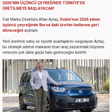
2026'NIN ÜÇÜNCÜ ÇEYREĞİNDE TÜRKİYE'DE
ÜRETİLMEYE BAŞLAYACAK!
Fiat Marka Direktörü Altan Aytaç,
Doblo'nun 2026 yılının
üçüncü çeyreğinde Bursa'daki üretim hatlarına geri
döneceğini
açıkladı.
Yerli üretimin satış ve lojistik avantajlarını vurgulayan Aytaç,
bu stratejik adımın markanın ticari araç pazarındaki büyüme
ivmesini çok daha güçlü hale getireceğini belirtti.