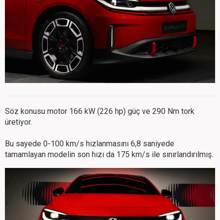
Söz konusu motor 166 kW (226 hp) güç ve 290 Nm tork
üretiyor.
Bu sayede 0-100 km/s hızlanmasını 6,8 saniyede
tamamlayan modelin son hızı da 175 km/s ile sınırlandırılmış.