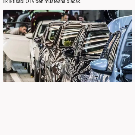
ilk iktisabı ÖTV'den müstesna olacak.