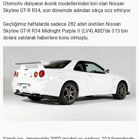
Otomotiv dünyanın ikonik modellerinden biri olan Nissan
Skyline GT-R R34, son dönemde adından sıkça söz ettiriyor.
Geçtiğimiz haftalarda sadece 282 adet üretilen Nissan
Skyline GT-R R34 Midnight Purple II (LV4) ABD'de 315 bin
dolara satılarak haberlere konu olmuştu.
Şimdi ise Japonya'da 2002 model ve sadece 10 kilometrede