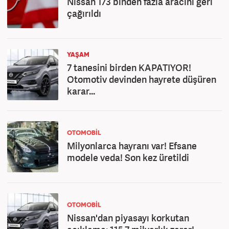
Nissan 173 binden fazla aracını geri
çağırıldı
YAŞAM
7 tanesini birden KAPATIYOR!
Otomotiv devinden hayrete düşüren
karar...
OTOMOBİL
Milyonlarca hayranı var! Efsane
modele veda! Son kez üretildi
OTOMOBİL
Nissan'dan piyasayı korkutan