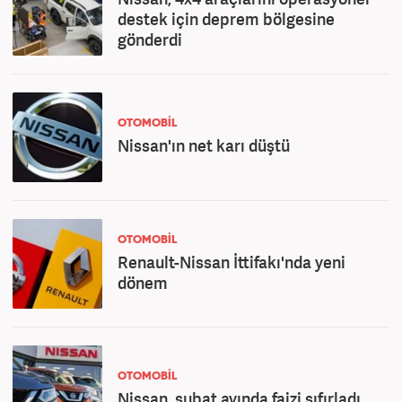
destek için deprem bölgesine
gönderdi
OTOMOBİL
Nissan'ın net karı düştü
OTOMOBİL
Renault-Nissan İttifakı'nda yeni
dönem
OTOMOBİL
Nissan, şubat ayında faizi sıfırladı